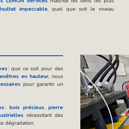
es
.
LEMON Services
maîtrise les défis les plus
ésultat impeccable
, quel que soit le niveau
xes
: que ce soit pour des
fenêtres en hauteur
, nous
essaires
pour garantir un
es
:
bois précieux
,
pierre
ustrielles
nécessitant des
te dégradation.